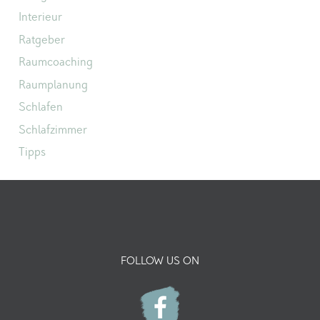
Interieur
Ratgeber
Raumcoaching
Raumplanung
Schlafen
Schlafzimmer
Tipps
FOLLOW US ON