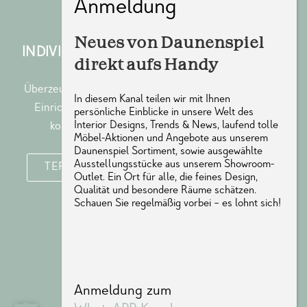
Neues von Daunenspiel
INDIVIDUELLE BERATUNG IM SHOWROOM
direkt aufs Handy
Überzeugen Sie sich von Qualität und Vielfalt unseres
In diesem Kanal teilen wir mit Ihnen
Einrichtungspartners bei einem persönlichen und
persönliche Einblicke in unsere Welt des
Interior Designs, Trends & News, laufend tolle
kostenfreien Termin in unserem
Showroom
.
Möbel-Aktionen und Angebote aus unserem
Daunenspiel Sortiment, sowie ausgewählte
Ausstellungsstücke aus unserem Showroom-
TERMIN IM SHOWROOM VEREINBAREN
Outlet. Ein Ort für alle, die feines Design,
Qualität und besondere Räume schätzen.
Schauen Sie regelmäßig vorbei – es lohnt sich!
Anmeldung zum