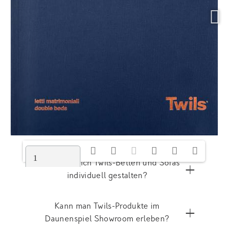
WISSENSWERTES & FAQS ZUR MARKE
TWILS
Wo werden Betten von Twils
produziert?
Was ist das Besondere an der Marke
TWILS?
Wie lassen sich Twils-Betten und Sofas
1/418
individuell gestalten?
Kann man Twils-Produkte im
Daunenspiel Showroom erleben?