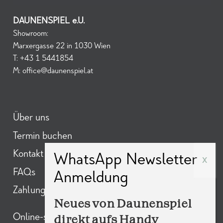
DAUNENSPIEL e.U.
Showroom:
Marxergasse 22 in 1030 Wien
T:
+43 1 5441854
M:
office@daunenspiel.at
Über uns
Termin buchen
Kontakt
FAQs
Zahlungsarten
Neues von Daunenspiel
direkt aufs Handy
Online-shop