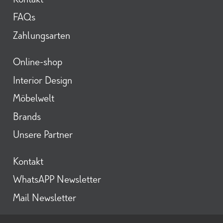
Kontakt
FAQs
Zahlungsarten
Neues von Daunenspiel
direkt aufs Handy
Online-shop
Interior Design
In diesem Kanal teilen wir mit Ihnen
Möbelwelt
persönliche Einblicke in unsere Welt des
Interior Designs, Trends & News, laufend tolle
Brands
Möbel-Aktionen und Angebote aus unserem
Daunenspiel Sortiment, sowie ausgewählte
Unsere Partner
Ausstellungsstücke aus unserem Showroom-
Outlet. Ein Ort für alle, die feines Design,
Qualität und besondere Räume schätzen.
Kontakt
Schauen Sie regelmäßig vorbei – es lohnt sich!
WhatsAPP Newsletter
Mail Newsletter