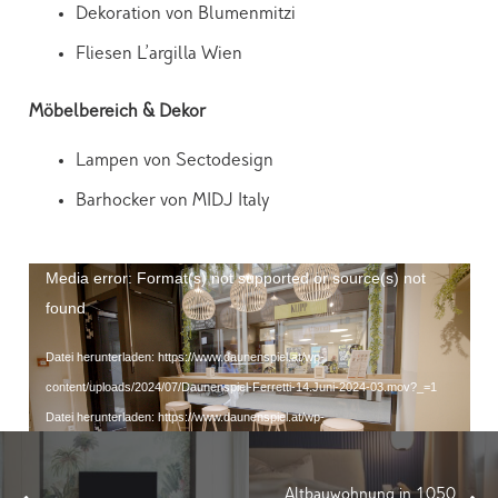
Dekoration von Blumenmitzi
Fliesen L’argilla Wien
Möbelbereich & Dekor
Lampen von Sectodesign
Barhocker von MIDJ Italy
Video-
Media error: Format(s) not supported or source(s) not
Player
found
Datei herunterladen: https://www.daunenspiel.at/wp-
content/uploads/2024/07/Daunenspiel-Ferretti-14.Juni-2024-03.mov?_=1
Datei herunterladen: https://www.daunenspiel.at/wp-
content/uploads/2024/07/Daunenspiel-Ferretti-14.Juni-2024-03.webm?_=1
Altbauwohnung in 1050