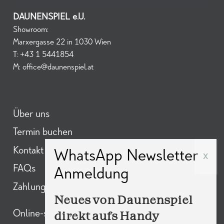
DAUNENSPIEL e.U.
Showroom:
Marxergasse 22 in 1030 Wien
T:
+43 1 5441854
M:
office@daunenspiel.at
Über uns
Termin buchen
Kontakt
FAQs
Zahlungsarten
Neues von Daunenspiel
direkt aufs Handy
Online-shop