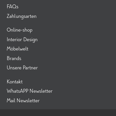
FAQs
Zahlungsarten
Neues von Daunenspiel
direkt aufs Handy
Online-shop
Interior Design
In diesem Kanal teilen wir mit Ihnen
Möbelwelt
persönliche Einblicke in unsere Welt des
Interior Designs, Trends & News, laufend tolle
Brands
Möbel-Aktionen und Angebote aus unserem
Daunenspiel Sortiment, sowie ausgewählte
Unsere Partner
Ausstellungsstücke aus unserem Showroom-
Outlet. Ein Ort für alle, die feines Design,
Qualität und besondere Räume schätzen.
Kontakt
Schauen Sie regelmäßig vorbei – es lohnt sich!
WhatsAPP Newsletter
Mail Newsletter