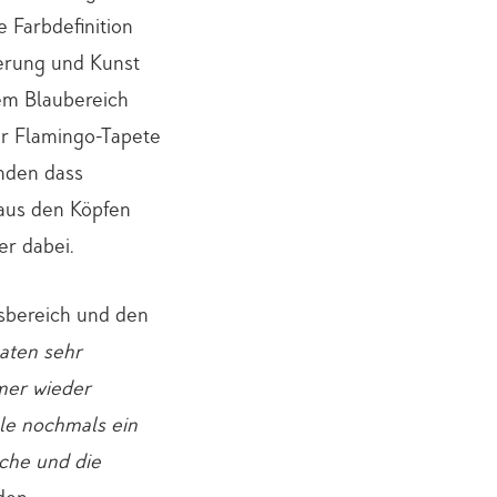
e Farbdefinition
ierung und Kunst
em Blaubereich
der Flamingo-Tapete
nden dass
aus den Köpfen
er dabei.
sbereich und den
aten sehr
mer wieder
lle nochmals ein
che und die