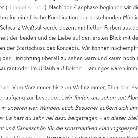
r (
Himmel & Erde
). Nach der Planphase beginnen wir di
iten für eine frische Kombination der bestehenden Möbl
 Schwarz-Weißstil wurde dezent mit hellen Farben aus d
heit der beiden und die Liebe auf den ersten Blick mit 
n der Startschuss des Konzepts. Wir können nachempfi
der Einrichtung überall zu sehen warn und kaum noch 
saurant oder im Urlaub auf Reisen: Flamingos waren imm
eich: Vom Vorzimmer bis zum Wohnzimmer, über den Es
genaufgang zur Leseecke. „
Wir fühlen uns schon seit Mon
 in unseren vier Wänden, auch Besucher äußern sich im
iv. Da hast du sehr viel dazu beigetragen – an dieser Ste
t und Dankeschön für die konstruktiven Planungsgesprä