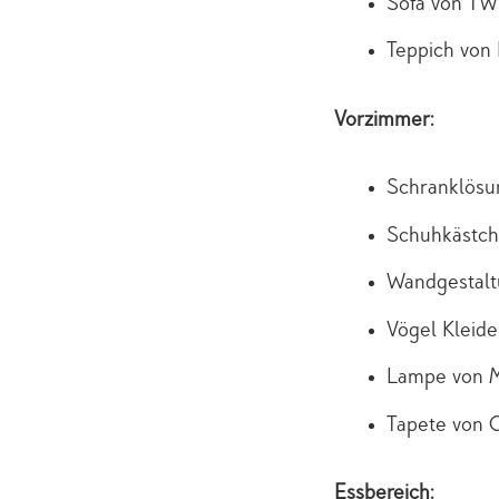
Sofa von TW
Teppich vo
Vorzimmer:
Schranklös
Schuhkästc
Wandgestal
Vögel Klei
Lampe von
Tapete von
Essbereich: