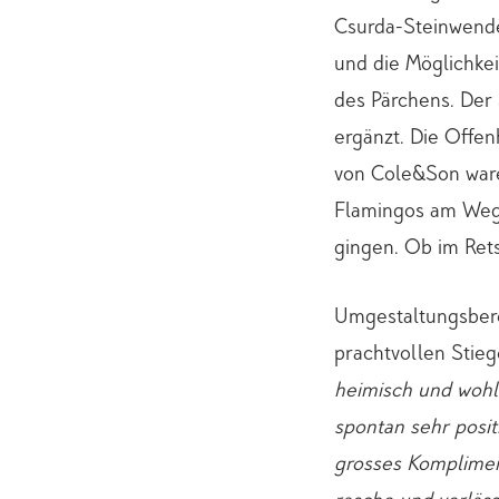
Csurda-Steinwende
und die Möglichke
des Pärchens. Der
ergänzt. Die Offen
von Cole&Son ware
Flamingos am Weg 
gingen. Ob im Ret
Umgestaltungsber
prachtvollen Stie
heimisch und wohl
spontan sehr posit
grosses Komplimen