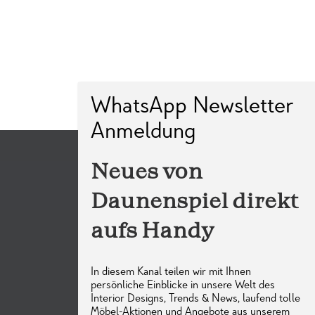
Neues von
Daunenspiel direkt
aufs Handy
In diesem Kanal teilen wir mit Ihnen
persönliche Einblicke in unsere Welt des
Interior Designs, Trends & News, laufend tolle
Möbel-Aktionen und Angebote aus unserem
Kontakt
Daunenspiel Sortiment, sowie ausgewählte
Ausstellungsstücke aus unserem Showroom-
WhatsAPP Newsletter
Outlet. Ein Ort für alle, die feines Design,
Qualität und besondere Räume schätzen.