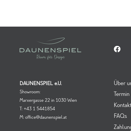
Über u
DAUNENSPIEL e.U.
Showroom:
Termin
Marxergasse 22 in 1030 Wien
Kontak
T:
+43 1 5441854
FAQs
M:
office@daunenspiel.at
Zahlun