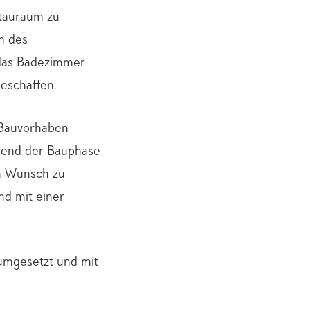
Stauraum zu
m des
 das Badezimmer
eschaffen.
s Bauvorhaben
hrend der Bauphase
ch Wunsch zu
nd mit einer
umgesetzt und mit