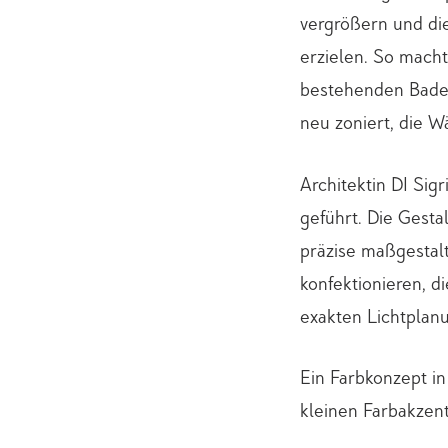
vergrößern und di
erzielen. So mach
bestehenden Bade
neu zoniert, die 
Architektin DI Sig
geführt. Die Gest
präzise maßgestalt
konfektionieren, d
exakten Lichtplan
Ein Farbkonzept i
kleinen Farbakzen